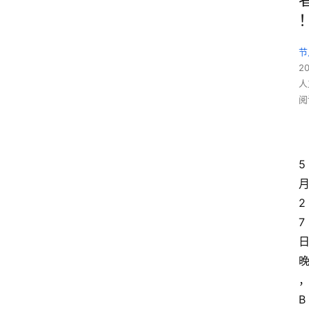
节
2
人
阅
5
2
7
B