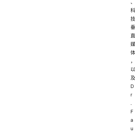
及
D
r
. 
F
a
u