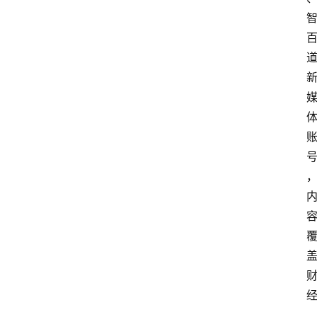
首
页
热
点
登录
注册
深
度
专
题