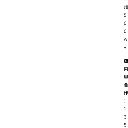
5
0
0
w
+
1
3
5