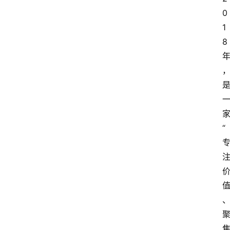
0
1
8
“