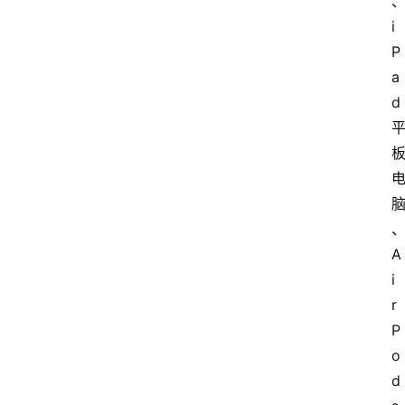
i
P
a
d
A
i
r
P
o
d