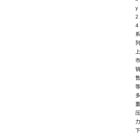
y
2
4