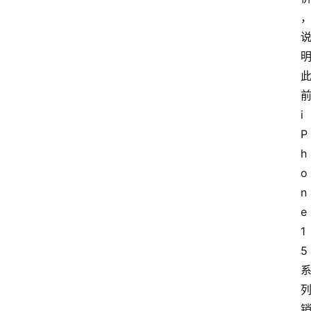
i
P
h
o
n
e
1
5