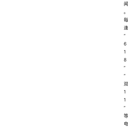
“
6
1
8
”
“
1
1
”