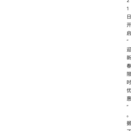
2
1
“
”