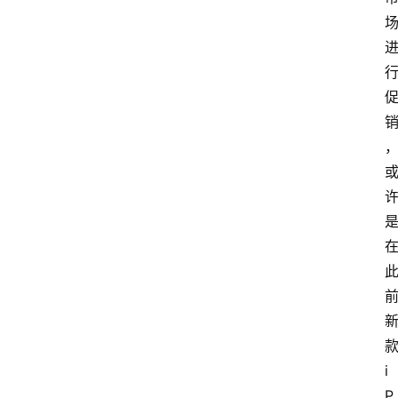
题
i
P