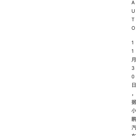
A
U
T
O
1
1
3
0