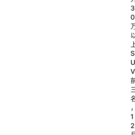
3
0
S
V
1
2