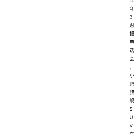
Q
3
S
U
V