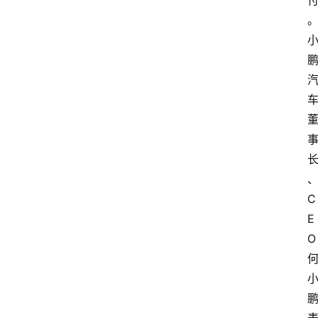
C
E
O