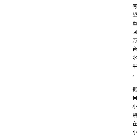
首
页
热
点
登录
注册
深
度
专
题