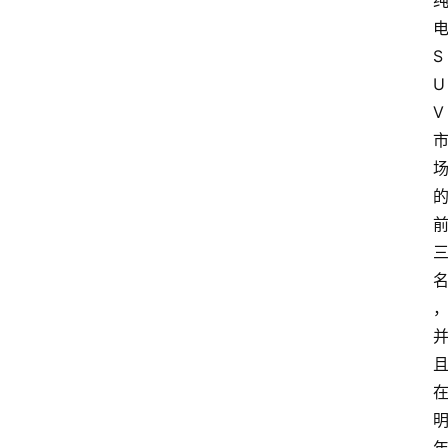
S
U
V