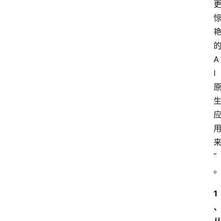
专
题
A
I
”
1