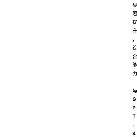
“
G
P
T
-
4