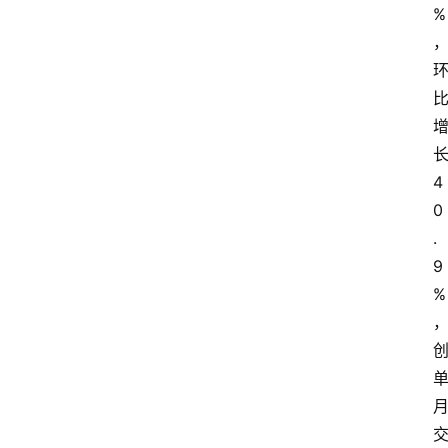
%
长
4
0
.
9
%