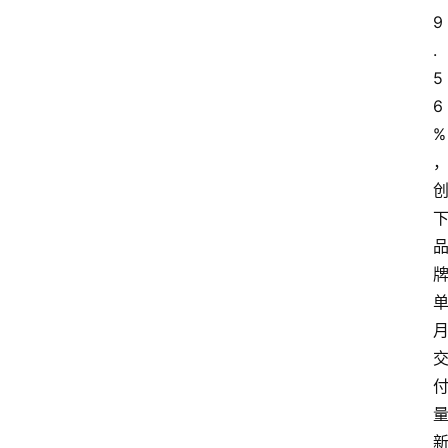
题
9
.
5
6
%