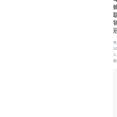
节
2
人
阅