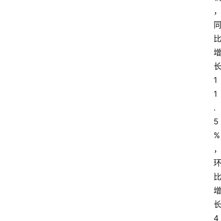
长
1
首
1
页
.
5
热
%
点
登录
注册
深
度
专
4