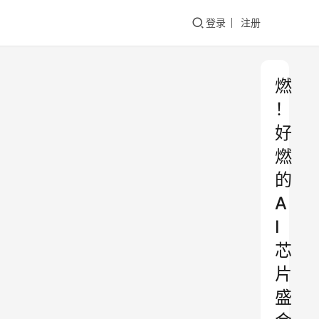
登录
注册
燃
！
好
燃
的
A
I
芯
片
盛