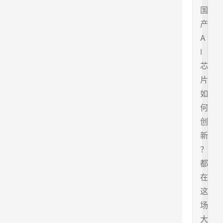
国
产
A
I
芯
片
如
何
创
新
？
都
在
这
场
大