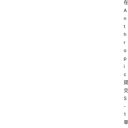
A
n
t
h
r
o
p
i
c
S
-
1