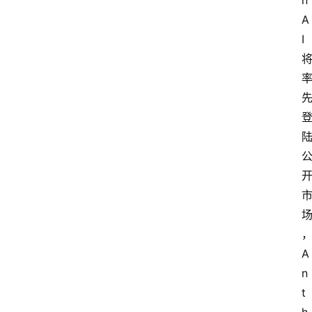
n
A
I
A
n
t