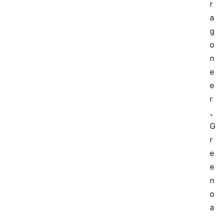
r
a
首
g
页
o
n
热
e
点
e
登录
注册
深
r
度
G
专
r
题
e
e
n
o
a