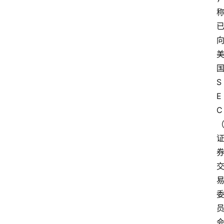
S
E
C