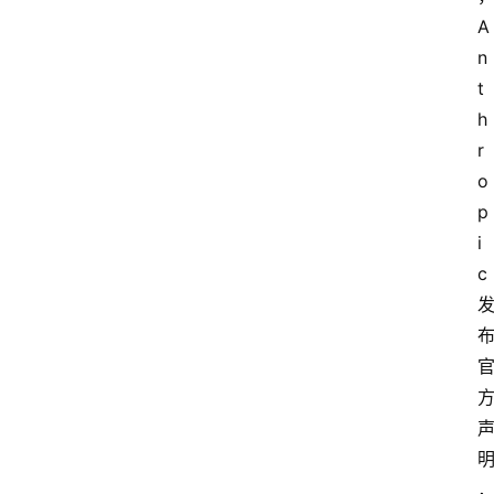
A
n
t
h
r
o
p
i
c