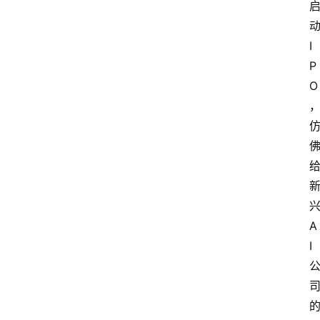
I
P
O
A
I