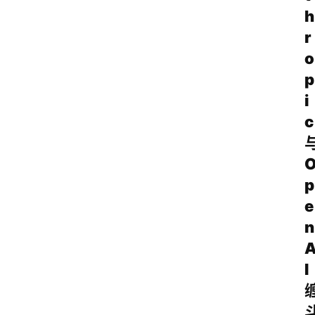
h
r
o
p
i
c
p
e
n
I