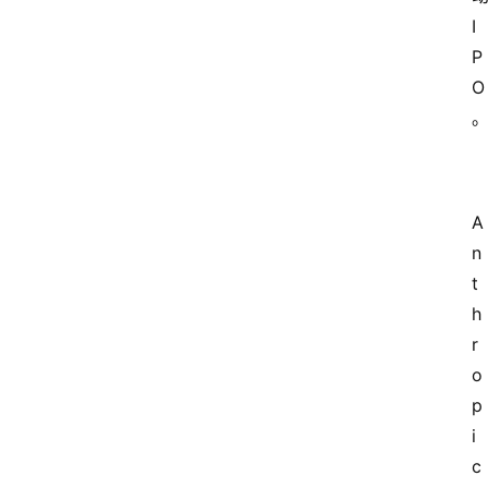
I
P
O
A
n
t
h
r
o
p
i
c