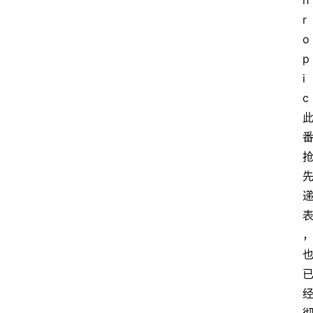
h
r
o
p
i
c