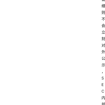
S
E
C