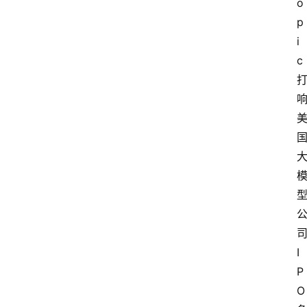
o
p
i
c
I
P
O