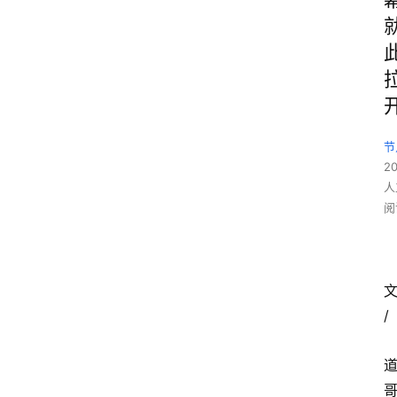
节
2
人
阅
文
/