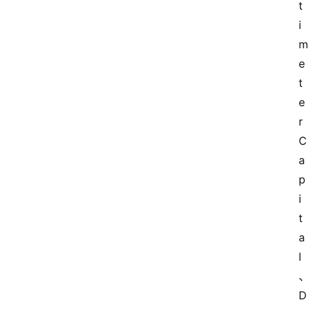
t
i
m
e
t
e
r 
C
a
p
i
t
a
l
D