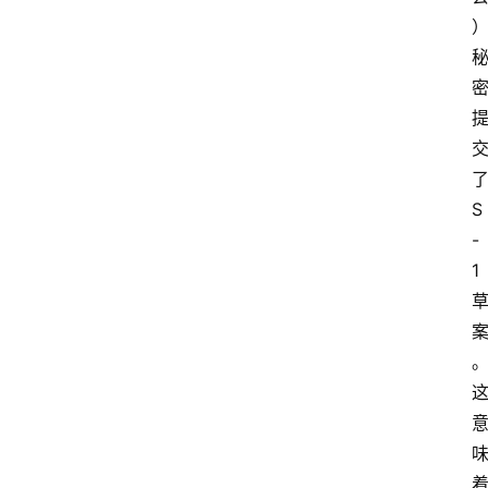
S
-
1