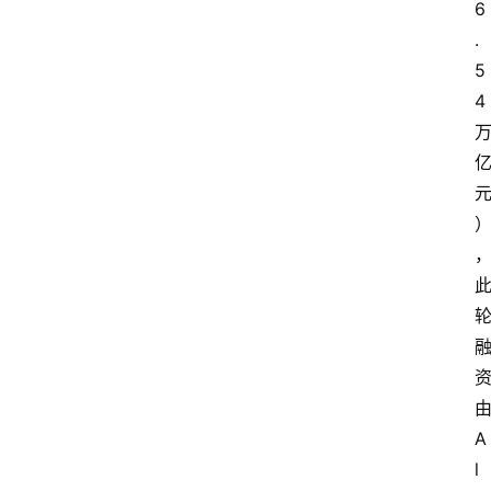
6
.
5
4
A
l